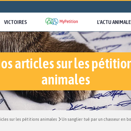
VICTOIRES
L'ACTU ANIMALE
os articles sur les pétitio
animales
icles sur les pétitions animales
Un sanglier tué par un chasseur en bo