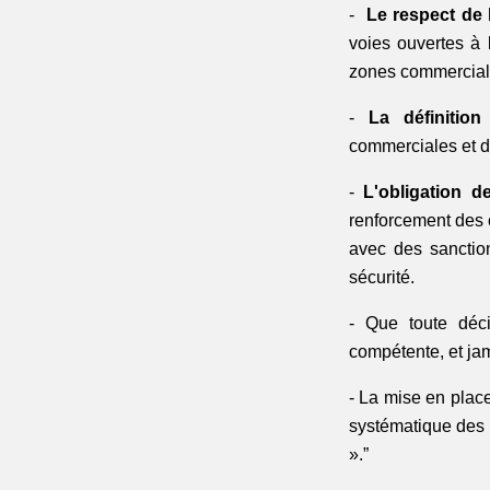
- 
Le respect de 
voies ouvertes à 
zones commerciales
-
 La définition
commerciales et de
- 
L'obligation 
renforcement des c
avec des sanction
sécurité.
- Que toute déci
compétente, et jam
- La mise en plac
systématique des a
».”