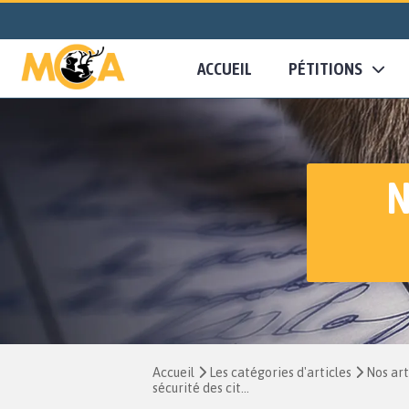
ACCUEIL
PÉTITIONS
N
Accueil
Les catégories d'articles
Nos art
sécurité des cit...