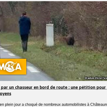
 par un chasseur en bord de route : une pétition pour
toyens
en plein jour a choqué de nombreux automobilistes à Châteaurou