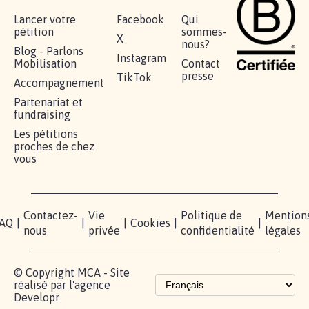
Lancer votre
Facebook
Qui
pétition
sommes-
X
nous?
Blog - Parlons
Instagram
Mobilisation
Contact
presse
TikTok
Accompagnement
Partenariat et
fundraising
Les pétitions
proches de chez
vous
Contactez-
Vie
Politique de
Mention
AQ
|
|
|
Cookies
|
|
nous
privée
confidentialité
légales
© Copyright MCA - Site
réalisé par l'agence
Developr