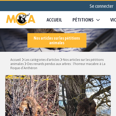
Se connecter
ACCUEIL
PÉTITIONS
VI
Nos articles sur les pétitions
animales
Accueil
Les catégories d'articles
Nos articles sur les pétitions
animales
Des renards pendus aux arbres : l'horreur macabre à La
Roque-d’Anthéron