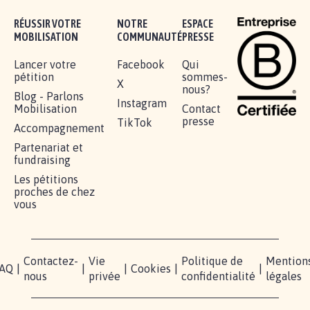
RÉUSSIR VOTRE
NOTRE
ESPACE
MOBILISATION
COMMUNAUTÉ
PRESSE
Lancer votre
Facebook
Qui
pétition
sommes-
X
nous?
Blog - Parlons
Instagram
Mobilisation
Contact
presse
TikTok
Accompagnement
Partenariat et
fundraising
Les pétitions
proches de chez
vous
Contactez-
Vie
Politique de
Mention
AQ
|
|
|
Cookies
|
|
nous
privée
confidentialité
légales