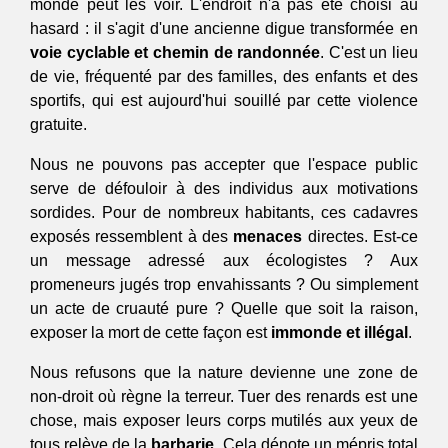
monde peut les voir. L'endroit n'a pas été choisi au 
hasard : il s'agit d'une ancienne digue transformée en 
voie cyclable et chemin de randonnée
. C'est un lieu 
de vie, fréquenté par des familles, des enfants et des 
sportifs, qui est aujourd'hui souillé par cette violence 
gratuite.
Nous ne pouvons pas accepter que l'espace public 
serve de défouloir à des individus aux motivations 
sordides. Pour de nombreux habitants, ces cadavres 
exposés ressemblent à des 
menaces
 directes. Est-ce 
un message adressé aux écologistes ? Aux 
promeneurs jugés trop envahissants ? Ou simplement 
un acte de cruauté pure ? Quelle que soit la raison, 
exposer la mort de cette façon est 
immonde et illégal
.
Nous refusons que la nature devienne une zone de 
non-droit où règne la terreur. Tuer des renards est une 
chose, mais exposer leurs corps mutilés aux yeux de 
tous relève de la 
barbarie
. Cela dénote un mépris total 