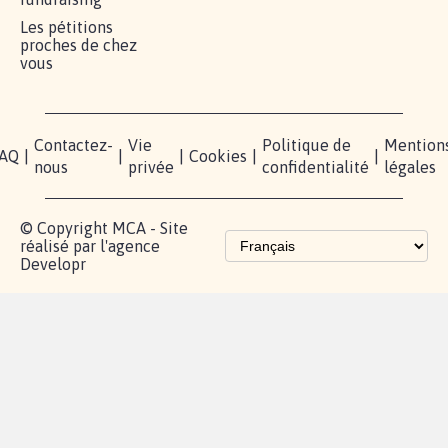
Les pétitions
proches de chez
vous
Contactez-
Vie
Politique de
Mention
AQ
|
|
|
Cookies
|
|
nous
privée
confidentialité
légales
© Copyright MCA - Site
réalisé par l'agence
Developr