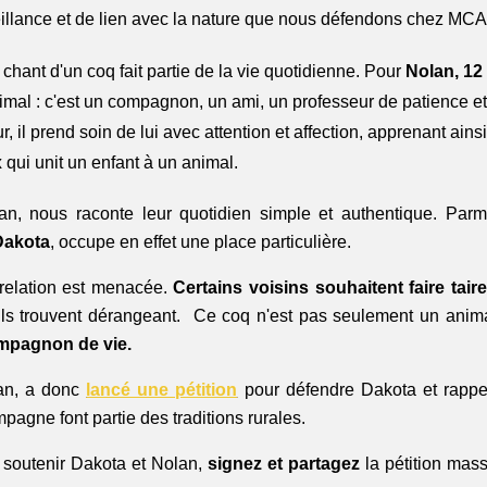
eillance et de lien avec la nature que nous défendons chez MCA
chant d'un coq fait partie de la vie quotidienne. Pour
 Nolan, 12
imal : c'est un compagnon, un ami, un professeur de patience et
, il prend soin de lui avec attention et affection, apprenant ainsi
x
 qui unit un enfant à un animal.
, nous raconte leur quotidien simple et authentique. Parmi
Dakota
, occupe en effet une place particulière. 
relation est menacée. 
Certains voisins souhaitent faire tair
ils trouvent dérangeant.  Ce coq n'est pas seulement un animal 
mpagnon de vie. 
n, a donc 
lancé une pétition
 pour défendre Dakota et rappe
pagne font partie des traditions rurales.
 soutenir Dakota et Nolan, 
signez et partagez
 la pétition mas