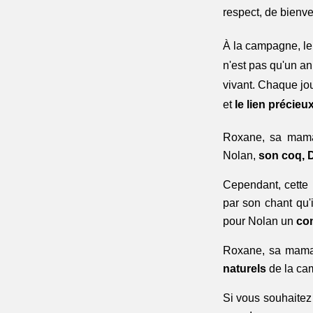
respect, de bienv
À la campagne, le 
n'est pas qu'un an
vivant. Chaque jour
et
 le lien précieu
Roxane, sa maman
Nolan,
 son coq, 
Cependant, cette 
par son chant qu'
pour Nolan un 
co
Roxane, sa mama
naturels 
de la cam
Si vous souhaitez