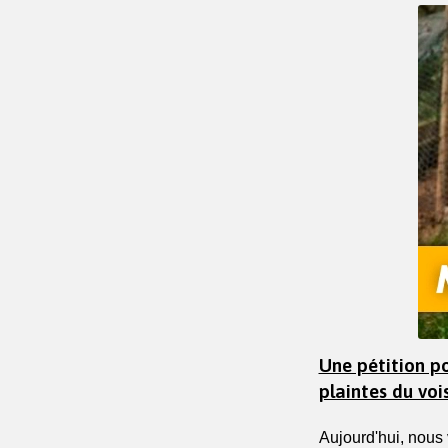
Une pétition p
plaintes du voi
Aujourd'hui, nous 