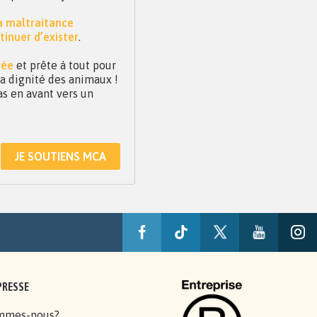
la maltraitance
tinuer d’exister
.
vée
et prête à tout pour
 la dignité des animaux !
as en avant vers un
JE SOUTIENS MCA
PRESSE
mmes-nous?