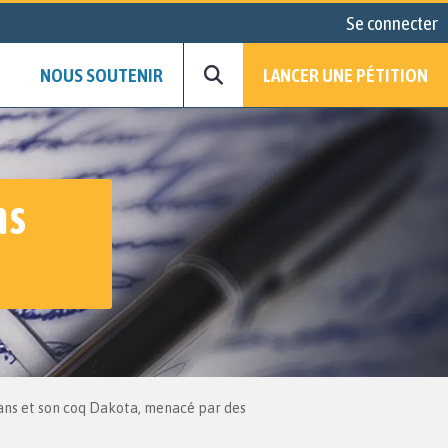
Se connecter
NOUS SOUTENIR
LANCER UNE PÉTITION
ns
 ans et son coq Dakota, menacé par des