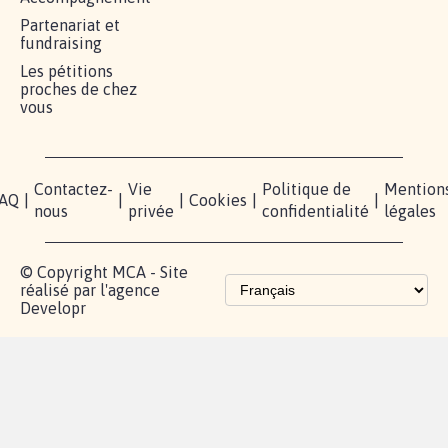
Partenariat et
fundraising
Les pétitions
proches de chez
vous
Contactez-
Vie
Politique de
Mention
AQ
|
|
|
Cookies
|
|
nous
privée
confidentialité
légales
© Copyright MCA - Site
réalisé par l'agence
Developr