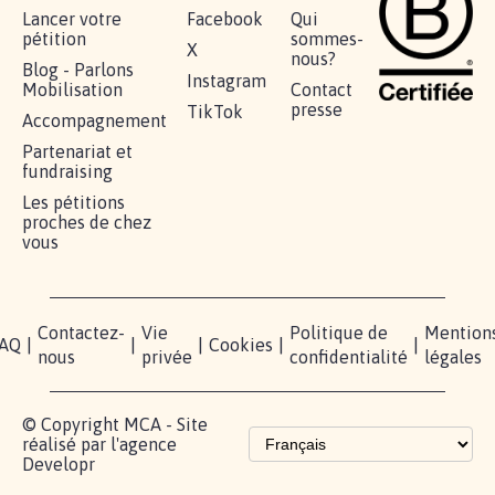
Lancer votre
Facebook
Qui
pétition
sommes-
X
nous?
Blog - Parlons
Instagram
Mobilisation
Contact
presse
TikTok
Accompagnement
Partenariat et
fundraising
Les pétitions
proches de chez
vous
Contactez-
Vie
Politique de
Mention
AQ
|
|
|
Cookies
|
|
nous
privée
confidentialité
légales
© Copyright MCA - Site
réalisé par l'agence
Developr