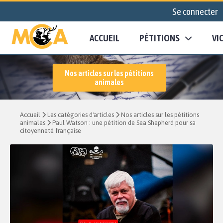
Se connecter
ACCUEIL
PÉTITIONS
VI
Nos articles sur les pétitions
animales
Accueil
Les catégories d'articles
Nos articles sur les pétitions
animales
Paul Watson : une pétition de Sea Shepherd pour sa
citoyenneté française