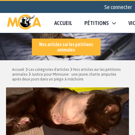
Se connecter
ACCUEIL
PÉTITIONS
VI
Nos articles sur les pétitions
animales
Accueil
Les catégories d'articles
Nos articles sur les pétitions
animales
Justice pour Mimoune : une jeune chatte amputée
après deux jours dans un piège à mâchoire