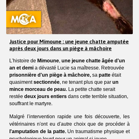
Justice pour Mimoune : une jeune chatte amputée
après deux jours dans un piège à mâchoire
L'histoire de 
Mimoune
, 
une jeune chatte âgée d'un 
an et demi 
a dévasté Lucie sa maîtresse. Retrouvée 
prisonnière d'un piège à mâchoire, 
sa 
patte
 était 
quasiment 
sectionnée
, ne tenant plus que par 
un 
mince morceau de peau. 
La petite chatte serait 
restée 
deux jours entiers
 dans cette terrible situation, 
souffrant le martyre.
Malgré l'intervention rapide une fois découverte, les 
vétérinaires n'ont eu d'autre choix que de procéder à 
l'amputation de la patte.
 Un traumatisme physique et 
psychologique lourd pour un animal si jeune.