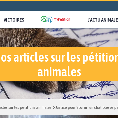
VICTOIRES
L'ACTU ANIMALE
os articles sur les pétitio
animales
icles sur les pétitions animales
Justice pour Storm : un chat blessé pa