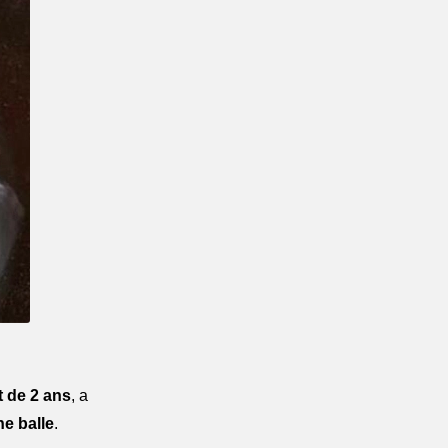
t de 2 ans
, a 
e balle
.