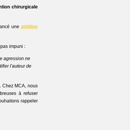
ntion chirurgicale
lancé une 
pétition
 pas impuni : 
e agression ne 
ier l'auteur de 
s. Chez MCA, nous 
reuses à refuser 
ouhaitons rappeler 