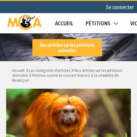
Se connecter
ACCUEIL
PÉTITIONS
VI
Nos articles sur les pétitions
animales
Accueil
Les catégories d'articles
Nos articles sur les pétitions
animales
Pétition contre le concert électro à la citadelle de
Besançon