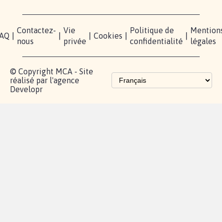
Contactez-
Vie
Politique de
Mention
AQ
|
|
|
Cookies
|
|
nous
privée
confidentialité
légales
© Copyright MCA - Site
réalisé par l'agence
Developr