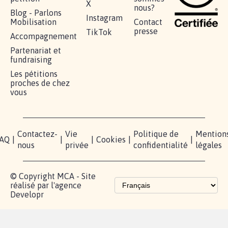
X
nous?
Blog - Parlons
Instagram
Mobilisation
Contact
presse
TikTok
Accompagnement
Partenariat et
fundraising
Les pétitions
proches de chez
vous
Contactez-
Vie
Politique de
Mention
AQ
|
|
|
Cookies
|
|
nous
privée
confidentialité
légales
© Copyright MCA - Site
réalisé par l'agence
Developr