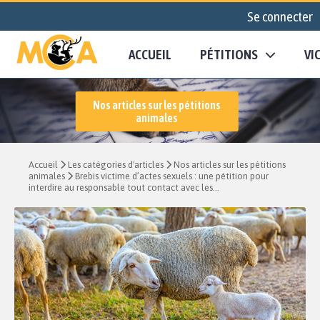
Se connecter
ACCUEIL
PÉTITIONS
VI
Nos articles sur les pétitions
animales
Accueil
Les catégories d'articles
Nos articles sur les pétitions
animales
Brebis victime d’actes sexuels : une pétition pour
interdire au responsable tout contact avec les...