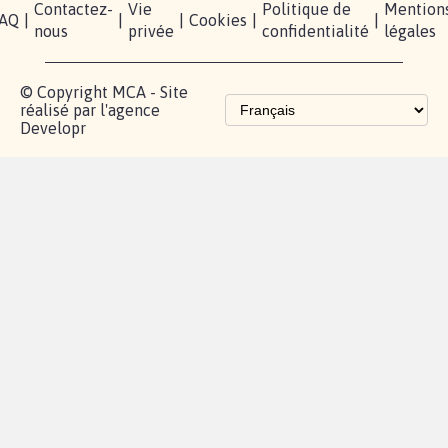
Contactez-
Vie
Politique de
Mention
AQ
|
|
|
Cookies
|
|
nous
privée
confidentialité
légales
© Copyright MCA - Site
réalisé par l'agence
Developr