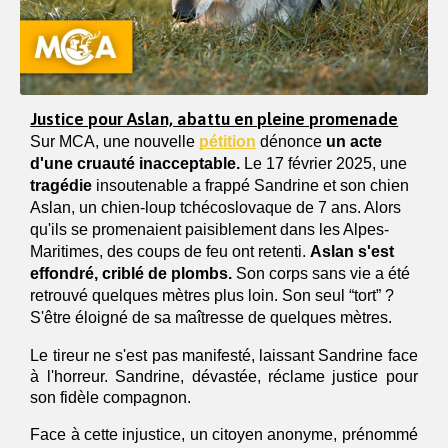
Justice pour Aslan, abattu en pleine promenade
Sur MCA, une nouvelle
pétition
 dénonce 
un acte 
d'une cruauté inacceptable. 
Le 17 février 2025, une 
tragédie
 insoutenable a frappé Sandrine et son chien 
Aslan, un chien-loup tchécoslovaque de 7 ans. Alors 
qu'ils se promenaient paisiblement dans les Alpes-
Maritimes, des coups de feu ont retenti. 
Aslan s'est 
effondré, criblé de plombs. 
Son corps sans vie a été 
retrouvé quelques mètres plus loin. Son seul “tort” ? 
S'être éloigné de sa maîtresse de quelques mètres.
Le tireur ne s'est pas manifesté, laissant Sandrine face 
à l'horreur. Sandrine, dévastée, réclame justice pour 
son fidèle compagnon.
Face à cette injustice, un citoyen anonyme, prénommé 