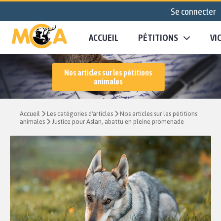
Se connecter
ACCUEIL
PÉTITIONS
VI
Nos articles sur les pétitions
animales
Accueil
Les catégories d'articles
Nos articles sur les pétitions
animales
Justice pour Aslan, abattu en pleine promenade