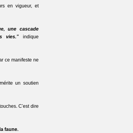
s en vigueur, et 
e, une cascade 
s vies.”
 indique 
r ce manifeste ne 
mérite un soutien 
ouches. C'est dire 
la faune.