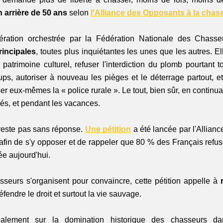
n arrière de 50 ans
 selon 
l'Alliance des Opposants à la chas
pération orchestrée par la Fédération Nationale des Chasse
rincipales
, toutes plus inquiétantes les unes que les autres. Ell
trimoine culturel, refuser l'interdiction du plomb pourtant to
ups, autoriser à nouveau les pièges et le déterrage partout, et
r eux-mêmes la « police rurale ». Le tout, bien sûr, en continuan
riés, et pendant les vacances.
reste pas sans réponse. 
Une pétition
 a été lancée par l'Allian
fin de s'y opposer et de rappeler que 80 % des Français refusen
ée aujourd'hui. 
sseurs s'organisent pour convaincre, cette pétition appelle à
 
défendre le droit et surtout la vie sauvage.
alement sur la domination historique des chasseurs dan