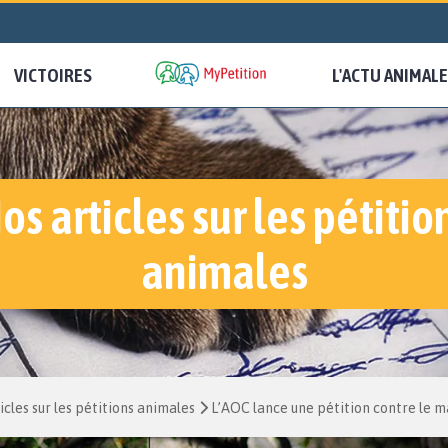
VICTOIRES
L'ACTU ANIMALE
os articles sur les pétitio
animales
icles sur les pétitions animales
L’AOC lance une pétition contre le m