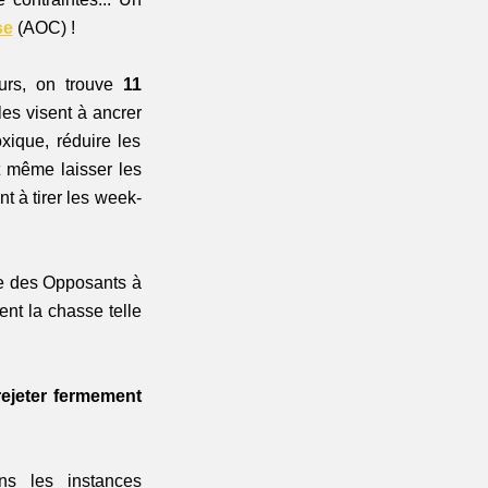
se
 (AOC) !
urs, on trouve 
11 
es visent à ancrer 
xique, réduire les 
 même laisser les 
t à tirer les week-
ce des Opposants à 
t la chasse telle 
rejeter fermement 
s les instances 