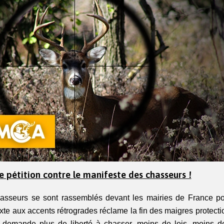
 pétition contre le manifeste des chasseurs !
asseurs se sont rassemblés devant les mairies de France po
xte aux accents rétrogrades réclame la fin des maigres protecti
 demande plus de liberté à chasser, moins de lois, moins de 