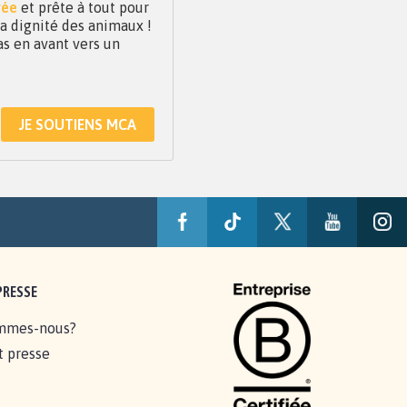
vée
et prête à tout pour
 la dignité des animaux !
as en avant vers un
JE SOUTIENS MCA
PRESSE
mmes-nous?
t presse