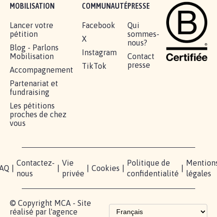
MOBILISATION
COMMUNAUTÉ
PRESSE
Lancer votre
Facebook
Qui
pétition
sommes-
X
nous?
Blog - Parlons
Instagram
Mobilisation
Contact
presse
TikTok
Accompagnement
Partenariat et
fundraising
Les pétitions
proches de chez
vous
Contactez-
Vie
Politique de
Mention
AQ
|
|
|
Cookies
|
|
nous
privée
confidentialité
légales
© Copyright MCA - Site
réalisé par l'agence