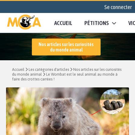
Se connecter
ACCUEIL
PÉTITIONS
VI
Nos articles sur les curiosités
du monde animal
Accueil
Les catégories d'articles
Nos articles sur les curiosités
du monde animal
Le Wombat est le seul animal au monde à
faire des crottes carrées !