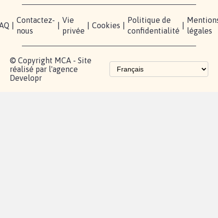
Contactez-
Vie
Politique de
Mention
AQ
|
|
|
Cookies
|
|
nous
privée
confidentialité
légales
© Copyright MCA - Site
réalisé par l'agence
Developr