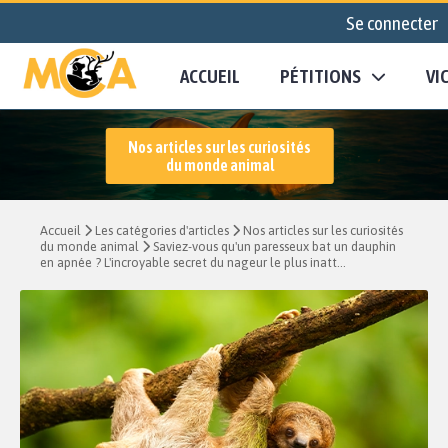
Se connecter
ACCUEIL
PÉTITIONS
VI
Nos articles sur les curiosités
du monde animal
Accueil
Les catégories d'articles
Nos articles sur les curiosités
du monde animal
Saviez-vous qu'un paresseux bat un dauphin
en apnée ? L'incroyable secret du nageur le plus inatt...