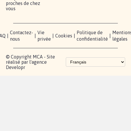
proches de chez
vous
Contactez-
Vie
Politique de
Mention
AQ
|
|
|
Cookies
|
|
nous
privée
confidentialité
légales
© Copyright MCA - Site
réalisé par l'agence
Developr