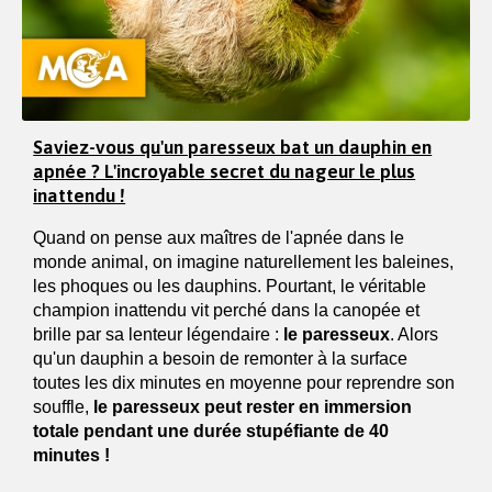
Saviez-vous qu'un paresseux bat un dauphin en
apnée ? L'incroyable secret du nageur le plus
inattendu !
Quand on pense aux maîtres de l'apnée dans le
monde animal, on imagine naturellement les baleines,
les phoques ou les dauphins. Pourtant, le véritable
champion inattendu vit perché dans la canopée et
brille par sa lenteur légendaire :
le paresseux
. Alors
qu'un dauphin a besoin de remonter à la surface
toutes les dix minutes en moyenne pour reprendre son
souffle,
le paresseux peut rester en immersion
totale pendant une durée stupéfiante de 40
minutes !