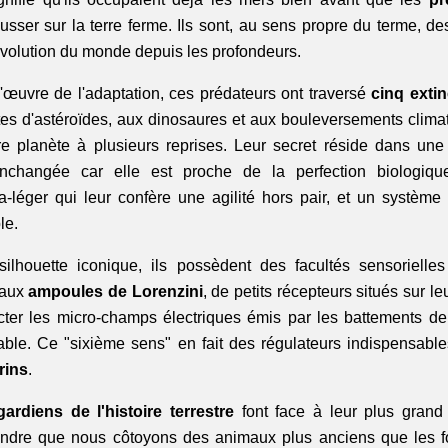
ser sur la terre ferme. Ils sont, au sens propre du terme, de
évolution du monde depuis les profondeurs.
'œuvre de l'adaptation, ces prédateurs ont traversé 
cinq exti
tes d'astéroïdes, aux dinosaures et aux bouleversements climat
e planète à plusieurs reprises. Leur secret réside dans une
inchangée car elle est proche de la perfection biologiq
ra-léger qui leur confère une agilité hors pair, et un système
le.
ilhouette iconique, ils possèdent des facultés sensorielles
aux 
ampoules de Lorenzini
, de petits récepteurs situés sur le
ter les micro-champs électriques émis par les battements de
rins
.
gardiens de l'histoire terrestre
 font face à leur plus grand 
dre que nous côtoyons des animaux plus anciens que les fo