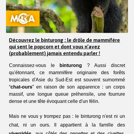
Découvrez le binturong : le drôle de mammifère
qui sent le popcorn et dont vous n’avez
(probablement) jamais entendu parler !
Connaissez-vous le 
binturong
 ? Aussi discret 
qu'étonnant, ce mammifère originaire des forêts 
tropicales d'Asie du Sud-Est est souvent surnommé 
“
chat-ours
” en raison de son apparence : un corps 
massif, une longue queue préhensile, une fourrure 
dense et une tête évoquant celle d'un félin. 
Mais ne vous y trompez pas : le binturong n'est ni un 
chat, ni un ours. Il appartient à la famille des 
viverridés
, aux côtés des genettes et des civettes. 