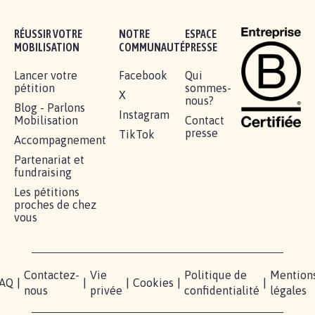
RÉUSSIR VOTRE
NOTRE
ESPACE
MOBILISATION
COMMUNAUTÉ
PRESSE
Lancer votre
Facebook
Qui
pétition
sommes-
X
nous?
Blog - Parlons
Instagram
Mobilisation
Contact
presse
TikTok
Accompagnement
Partenariat et
fundraising
Les pétitions
proches de chez
vous
Contactez-
Vie
Politique de
Mention
AQ
|
|
|
Cookies
|
|
nous
privée
confidentialité
légales