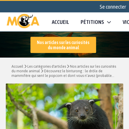
Se connecter
ACCUEIL
PÉTITIONS
VI
Nos articles sur les curiosités
du monde animal
Accueil
Les catégories d'articles
Nos articles sur les curiosités
du monde animal
Découvrez le binturong : le drôle de
mammifère qui sent le popcorn et dont vous n’avez (probable...