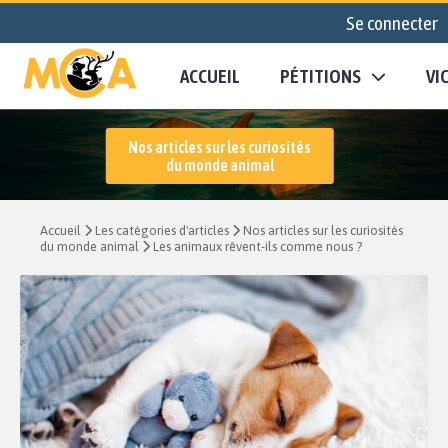
Se connecter
ACCUEIL
PÉTITIONS
VI
Nos articles sur les curiosités
du monde animal
Accueil
Les catégories d'articles
Nos articles sur les curiosités
du monde animal
Les animaux rêvent-ils comme nous ?