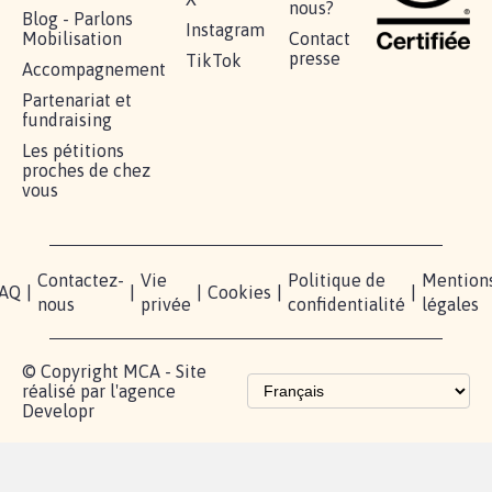
nous?
Blog - Parlons
Instagram
Mobilisation
Contact
presse
TikTok
Accompagnement
Partenariat et
fundraising
Les pétitions
proches de chez
vous
Contactez-
Vie
Politique de
Mention
AQ
|
|
|
Cookies
|
|
nous
privée
confidentialité
légales
© Copyright MCA - Site
réalisé par l'agence
Developr