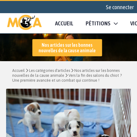
Se connecter
ACCUEIL
PÉTITIONS
VI
Nos articles sur les bonnes
nouvelles de la cause animale
Accueil
Les catégories d'articles
Nos articles sur les bonnes
nouvelles de la cause animale
Vers la fin des salons du chiot ?
Une première avancée et un combat qui continue !