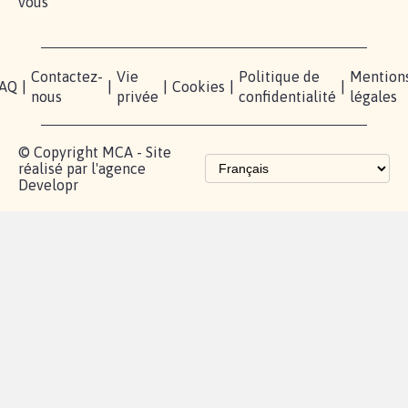
vous
Contactez-
Vie
Politique de
Mention
AQ
|
|
|
Cookies
|
|
nous
privée
confidentialité
légales
© Copyright MCA - Site
réalisé par l'agence
Developr