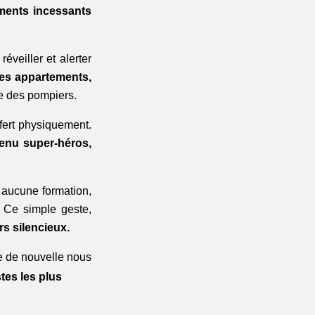
ments incessants 
éveiller et alerter 
es appartements, 
ée des pompiers.
Bien que tous aient perdu leurs effets personnels, un drame matériel, nul n'a souffert physiquement. 
enu super-héros, 
t aucune formation, 
 
Ce simple geste, 
s silencieux.
e de nouvelle nous 
tes les plus 