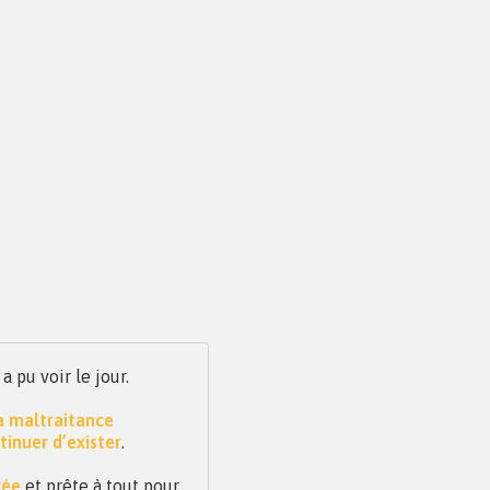
pu voir le jour.
la maltraitance
tinuer d’exister
.
vée
et prête à tout pour