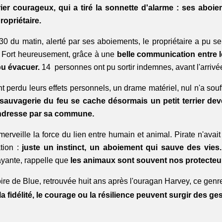
rier courageux, qui a tiré la sonnette d'alarme : ses aboie
ropriétaire. 
30 du matin, alerté par ses aboiements, le propriétaire a pu se r
. Fort heureusement, grâce à une 
belle communication entre l
u évacuer. 
14  personnes ont pu sortir indemnes, avant l'arriv
e sauvagerie du feu se cache désormais un petit terrier dev
ndresse par sa commune.
 merveille la force du lien entre humain et animal. Pirate n'avai
ion :
 juste un instinct, un aboiement qui sauve des vies.
ayante, rappelle que 
les animaux sont souvent nos protecteur
ire de Blue, retrouvée huit ans après l'ouragan Harvey, ce genr
la fidélité, le courage ou la résilience peuvent surgir des ges