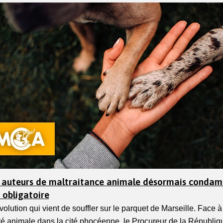
es auteurs de maltraitance animale désormais condam
 obligatoire
volution qui vient de souffler sur le parquet de Marseille. Face à
é animale dans la cité phocéenne, le Procureur de la Républiqu