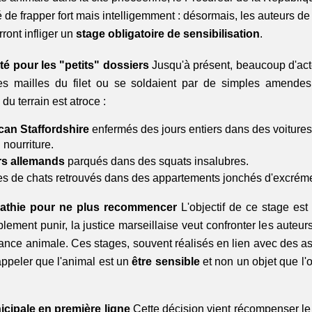
de frapper fort mais intelligemment : désormais, les auteurs de
ont infliger un 
stage obligatoire de sensibilisation
.
ité pour les "petits" dossiers
 Jusqu'à présent, beaucoup d'act
es mailles du filet ou se soldaient par de simples amendes
 du terrain est atroce :
an Staffordshire
 enfermés des jours entiers dans des voitures
 nourriture.
rs allemands
 parqués dans des squats insalubres.
es de chats retrouvés dans des appartements jonchés d'excréme
athie pour ne plus recommencer
 L'objectif de ce stage est c
lement punir, la justice marseillaise veut confronter les auteurs
france animale. Ces stages, souvent réalisés en lien avec des 
appeler que l'animal est un 
être sensible
 et non un objet que l'
cipale en première ligne
 Cette décision vient récompenser le 