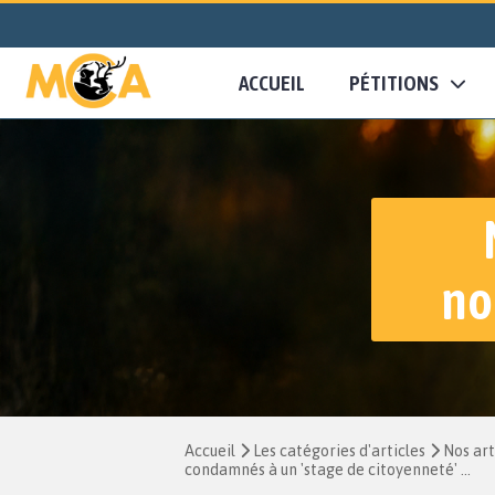
ACCUEIL
PÉTITIONS
no
Accueil
Les catégories d'articles
Nos art
condamnés à un 'stage de citoyenneté' ...