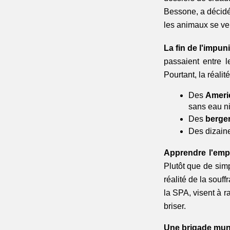
Bessone, a décidé 
les animaux se verr
La fin de l'impun
passaient entre l
Pourtant, la réalité
Des 
Americ
sans eau ni
Des 
berge
Des dizain
Apprendre l'emp
Plutôt que de simp
réalité de la souf
la SPA, visent à r
briser.
Une brigade muni