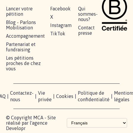
Lancer votre
Facebook
Qui
pétition
sommes-
X
nous?
Blog - Parlons
Instagram
Mobilisation
Contact
presse
TikTok
Accompagnement
Partenariat et
fundraising
Les pétitions
proches de chez
vous
Contactez-
Vie
Politique de
Mention
AQ
|
|
|
Cookies
|
|
nous
privée
confidentialité
légales
© Copyright MCA - Site
réalisé par l'agence
Developr