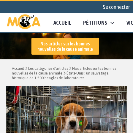
Se connecter
ACCUEIL
PÉTITIONS
VI
Nos articles sur les bonnes
nouvelles de la cause animale
Accueil
Les catégories d'articles
Nos articles sur les bonnes
nouvelles de la cause animale
États-Unis : un sauvetage
historique de 1 500 beagles de laboratoires