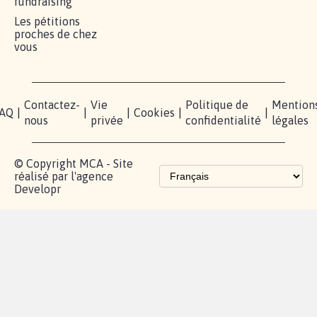
fundraising
Les pétitions
proches de chez
vous
Contactez-
Vie
Politique de
Mention
AQ
|
|
|
Cookies
|
|
nous
privée
confidentialité
légales
© Copyright MCA - Site
réalisé par l'agence
Developr