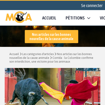
Se connecter
ACCUEIL
PÉTITIONS
VI
Nos articles sur les bonnes
nouvelles de la cause animale
Accueil
Les catégories d'articles
Nos articles sur les bonnes
nouvelles de la cause animale
Corrida : la Colombie confirme
son interdiction, une victoire pour les animaux