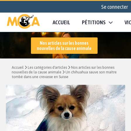
Se connecter
ACCUEIL
PÉTITIONS
VI
Nos articles sur les bonnes
nouvelles de la cause animale
Accueil
Les catégories d'articles
Nos articles sur les bonnes
nouvelles de la cause animale
Un chihuahua sauve son maître
tombé dans une crevasse en Suisse