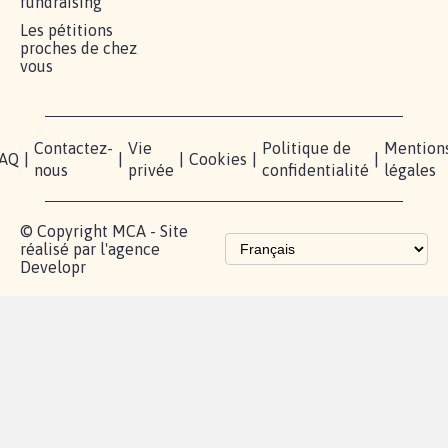
fundraising
Les pétitions
proches de chez
vous
Contactez-
Vie
Politique de
Mention
AQ
|
|
|
Cookies
|
|
nous
privée
confidentialité
légales
© Copyright MCA - Site
réalisé par l'agence
Developr