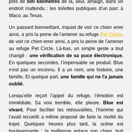
près de 
500 kilomètres 
de là
,
 seul, amaigri, dans un 
endroit inattendu : les toilettes publiques d'un parc à 
Waco, au Texas.
Un passant bienveillant, inquiet de voir ce chien errer 
ainsi, a pris la peine de l'amener au refuge 
Pet Circle
. 
de voir ce chien errer ainsi, a pris la peine de l'amener 
au refuge Pet Circle. Là-bas, un simple geste a tout 
changé : 
une vérification de sa puce électronique.
En quelques secondes, l'impensable se produit. Blue 
n'est pas un inconnu. Il a un nom, une histoire, une 
famille. Et quelque part, 
une famille qui ne l'a jamais 
oublié.
Lorsqu'elle reçoit l'appel du refuge, l'émotion est 
immédiate. Sa voix tremble, elle pleure.
 Blue est 
vivant. 
Pour faciliter les retrouvailles, l'homme qui 
l'avait recueilli a même proposé de faire la moitié du 
trajet. Quelques heures plus tard, la scène est 
bouleversante : la maîtresse enlace son chien, huit 