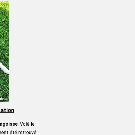
sation
angoisse
. Volé le 
ment été retrouvé 