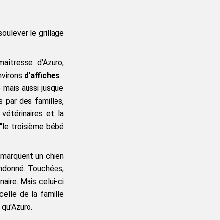
oulever le grillage 
aîtresse d'Azuro, 
nvirons 
d'affiches
 : 
mais aussi jusque 
 par des familles, 
vétérinaires et la 
le troisième bébé 
emarquent un chien 
andonné. Touchées, 
ire. Mais celui-ci 
 celle de la famille 
 qu'Azuro.