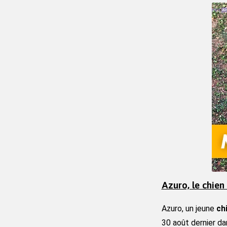
Azuro, le chien
Azuro, un jeune 
ch
30 août dernier dan