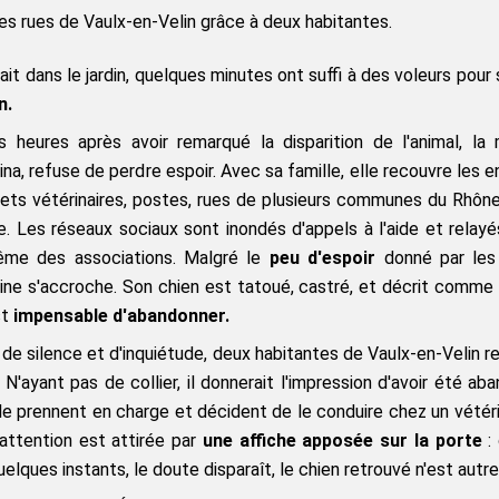
les rues de Vaulx-en-Velin grâce à deux habitantes.
vait dans le jardin, quelques minutes ont suffi à des voleurs pour s
n. 
 heures après avoir remarqué la disparition de l'animal, la m
na, refuse de perdre espoir. Avec sa famille, elle recouvre les e
ts vétérinaires, postes, rues de plusieurs communes du Rhône 
ère. Les réseaux sociaux sont inondés d'appels à l'aide et relayés
ême des associations. Malgré le
 peu d'espoir
 donné par les 
ine s'accroche. Son chien est tatoué, castré, et décrit comme "
t 
impensable d'abandonner.
 de silence et d'inquiétude, deux habitantes de Vaulx-en-Velin r
. N'ayant pas de collier, il donnerait l'impression d'avoir été ab
 prennent en charge et décident de le conduire chez un vétérina
attention est attirée par 
une affiche apposée sur la porte
 :
elques instants, le doute disparaît, le chien retrouvé n'est autre