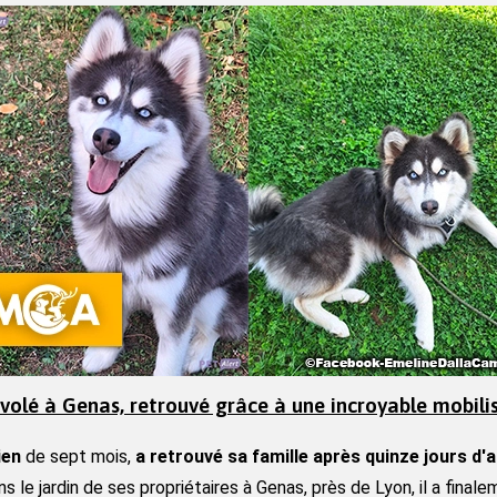
 volé à Genas, retrouvé grâce à une incroyable mobili
ien
 de sept mois, 
a retrouvé sa famille après quinze jours d'
s le jardin de ses propriétaires à Genas, près de Lyon, il a finale