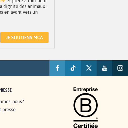
vée
et prête à tout pour
 la dignité des animaux !
as en avant vers un
JE SOUTIENS MCA
PRESSE
mmes-nous?
t presse