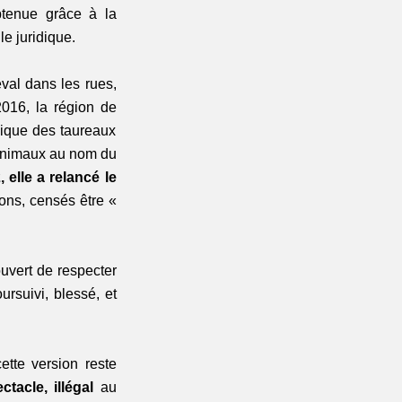
tenue grâce à la 
e juridique.
val dans les rues, 
016, la région de 
lique des taureaux 
 animaux au nom du 
 elle a relancé le 
ns, censés être « 
uvert de respecter 
ursuivi, blessé, et 
tte version reste 
tacle, illégal 
au 