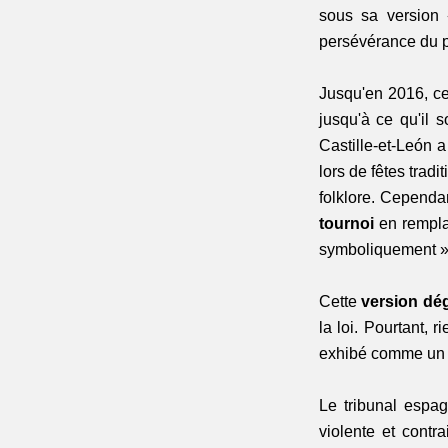
sous sa version 
persévérance du pa
Jusqu'en 2016, ce 
jusqu'à ce qu'il so
Castille-et-León a
lors de fêtes trad
folklore. Cependan
tournoi 
en rempla
symboliquement »
Cette 
version dé
la loi. Pourtant, r
exhibé comme un o
Le tribunal espag
violente et contra