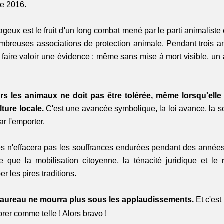
e 2016. 
geux est le fruit d'un long combat mené par le parti animalist
breuses associations de protection animale. Pendant trois ans,
 faire valoir une évidence : même sans mise à mort visible, un a
rs les animaux ne doit pas être tolérée, même lorsqu'elle 
lture locale.
 C'est une avancée symbolique, la loi avance, la soc
ar l'emporter.
ès n'effacera pas les souffrances endurées pendant des années,
lle que la mobilisation citoyenne, la ténacité juridique et le 
r les pires traditions.
taureau ne mourra plus sous les applaudissements.
 Et c'est
er comme telle ! Alors bravo !