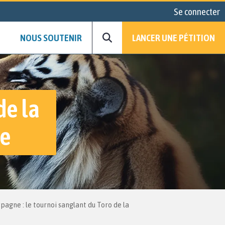
Se connecter
NOUS SOUTENIR
LANCER UNE PÉTITION
de la
le
spagne : le tournoi sanglant du Toro de la