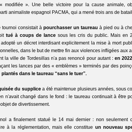
« modifiée ». Une belle victoire pour la cause animale, ob
rti animaliste espagnol PACMA, qui a mené trois ans de bataill
tournoi consistait à 
pourchasser un taureau
 à pied ou à che
it
 tué à coups de lance
 sous les cris du public. Mais en 2
 adopté un décret interdisant explicitement la mise à mort pub
itionnelles, dans le but de mettre fin aux violences infligées aux
t la ville de Tordesillas n'a pas renoncé pour autant :
 en 2022,
çant les lances par des « emblèmes » terminés par des poinço
 
plantés dans le taureau “sans le tuer”.
guisée du supplice
 a été maintenue plusieurs années, sous co
ien n'avait changé dans le fond : le taureau continuait à être po
bjet de divertissement. 
nol a finalement statué le 14 mai dernier : non seulement ce
ire à la réglementation, mais elle constitue 
un nouveau spec