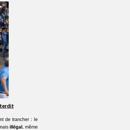
terdit
t de trancher : le 
mais 
illégal
, même 