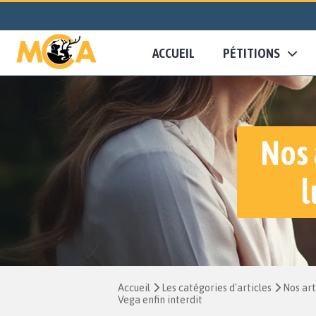
ACCUEIL
PÉTITIONS
Nos 
l
Accueil
Les catégories d'articles
Nos art
Vega enfin interdit