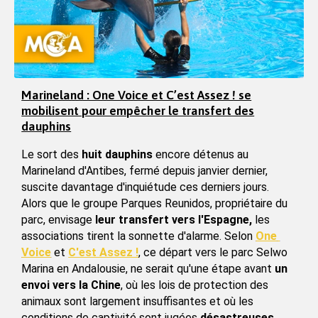
Marineland : One Voice et C’est Assez ! se
mobilisent pour empêcher le transfert des
dauphins
Le sort des 
huit dauphins
 encore détenus au 
Marineland d'Antibes, fermé depuis janvier dernier, 
suscite davantage d'inquiétude ces derniers jours. 
Alors que le groupe Parques Reunidos, propriétaire du 
parc, envisage 
leur transfert vers l'Espagne,
 les 
associations tirent la sonnette d'alarme. Selon 
One 
Voice
 et 
C'est Assez !
, ce départ vers le parc Selwo 
Marina en Andalousie, ne serait qu'une étape avant 
un 
envoi vers la Chine
, où les lois de protection des 
animaux sont largement insuffisantes et où les 
conditions de captivité sont jugées 
désastreuses
.