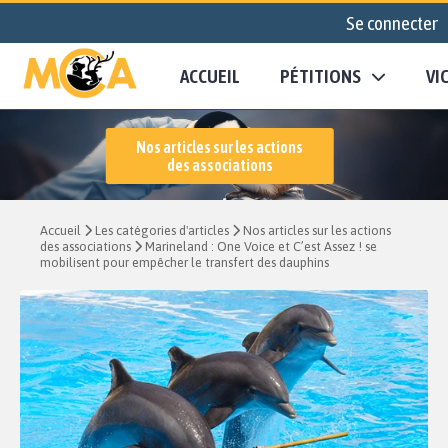
Se connecter
ACCUEIL
PÉTITIONS
VI
Nos articles sur les actions
des associations
Accueil
Les catégories d'articles
Nos articles sur les actions
des associations
Marineland : One Voice et C’est Assez ! se
mobilisent pour empêcher le transfert des dauphins