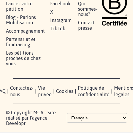
Lancer votre
Facebook
Qui
pétition
sommes-
X
nous?
Blog - Parlons
Instagram
Mobilisation
Contact
presse
TikTok
Accompagnement
Partenariat et
fundraising
Les pétitions
proches de chez
vous
Contactez-
Vie
Politique de
Mention
AQ
|
|
|
Cookies
|
|
nous
privée
confidentialité
légales
© Copyright MCA - Site
réalisé par l'agence
Developr