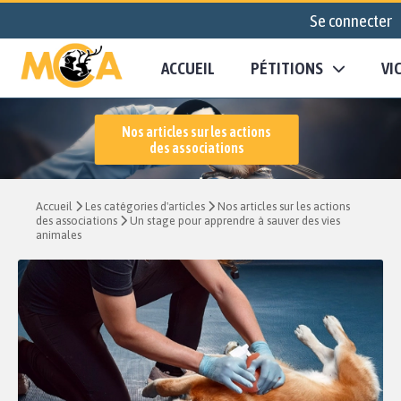
Se connecter
ACCUEIL
PÉTITIONS
VI
Nos articles sur les actions
des associations
Accueil
Les catégories d'articles
Nos articles sur les actions
des associations
Un stage pour apprendre à sauver des vies
animales