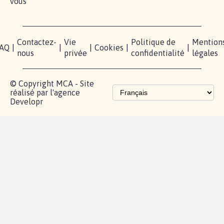
vous
Contactez-
Vie
Politique de
Mention
AQ
|
|
|
Cookies
|
|
nous
privée
confidentialité
légales
© Copyright MCA - Site
réalisé par l'agence
Developr