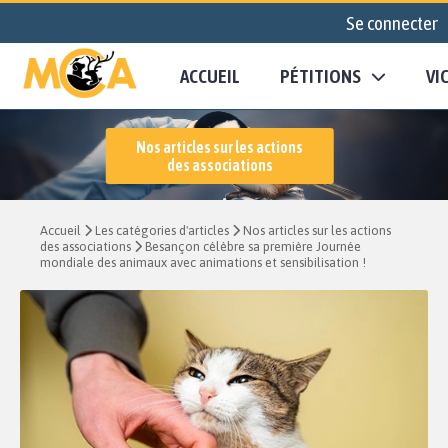
Se connecter
ACCUEIL
PÉTITIONS
VI
Nos articles sur les actions
des associations
Accueil
Les catégories d'articles
Nos articles sur les actions
des associations
Besançon célèbre sa première Journée
mondiale des animaux avec animations et sensibilisation !