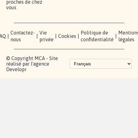
proches de chez
vous
Contactez-
Vie
Politique de
Mention
AQ
|
|
|
Cookies
|
|
nous
privée
confidentialité
légales
© Copyright MCA - Site
réalisé par l'agence
Developr