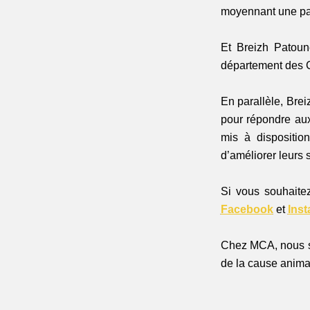
moyennant une part
Et Breizh Patoune
département des Cô
En parallèle, Bre
pour répondre aux
mis à disposition
d’améliorer leurs s
Si vous souhaitez
Facebook
 et 
Ins
Chez MCA, nous sa
de la cause animal