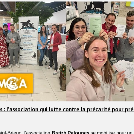
 : l’association qui lutte contre la précarité pour prés
nt-Brieuc, l’association
 Breizh Patounes
 se mobilise pour un o