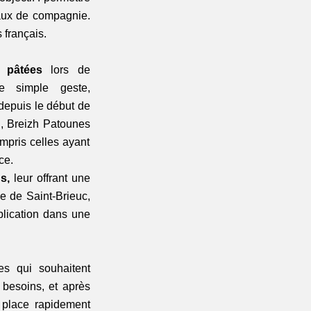
aux de compagnie. 
français.  
t pâtées
 lors de 
e simple geste, 
depuis le début de 
, Breizh Patounes 
mpris celles ayant 
e.  
s,
 leur offrant une 
 de Saint-Brieuc, 
plication dans une 
s qui souhaitent 
besoins, et après 
n place rapidement 