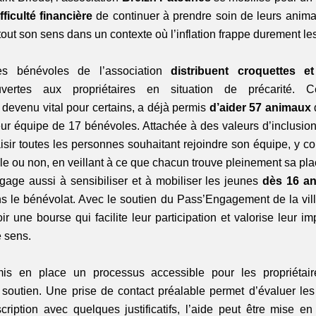
fficulté financière
 de continuer à prendre soin de leurs anim
ut son sens dans un contexte où l’inflation frappe durement les 
s bénévoles de l’association
 distribuent croquettes e
ertes aux propriétaires en situation de précarité. C
evenu vital pour certains, a déjà permis 
d’aider 57 animaux
 
eur équipe de 17 bénévoles. Attachée à des valeurs d’inclusion
isir toutes les personnes souhaitant rejoindre son équipe, y co
le ou non, en veillant à ce que chacun trouve pleinement sa plac
gage aussi à sensibiliser et à mobiliser les jeunes 
dès 16 an
ns le bénévolat. Avec le soutien du Pass’Engagement de la ville
ir une bourse qui facilite leur participation et valorise leur im
 sens.  
mis en place un processus accessible pour les propriétaire
 soutien. Une prise de contact préalable permet d’évaluer les 
scription avec quelques justificatifs, l’aide peut être mise e