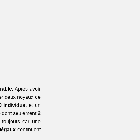
rable
. Après avoir 
uer deux noyaux de 
0 individus,
 et un 
e dont seulement 
2 
 toujours car une 
llégaux 
continuent 