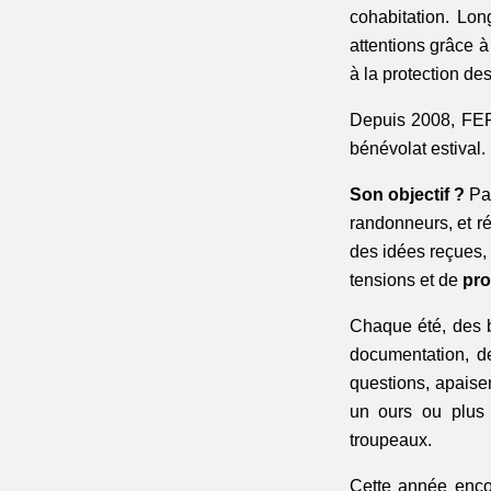
cohabitation. Lo
attentions grâce 
à la protection de
Depuis 2008, FE
bénévolat estival. 
Son objectif ?
 Pa
randonneurs, et ré
des idées reçues, 
tensions et de 
pro
Chaque été, des b
documentation, de
questions, apaisen
un ours ou plus 
troupeaux.
Cette année encor