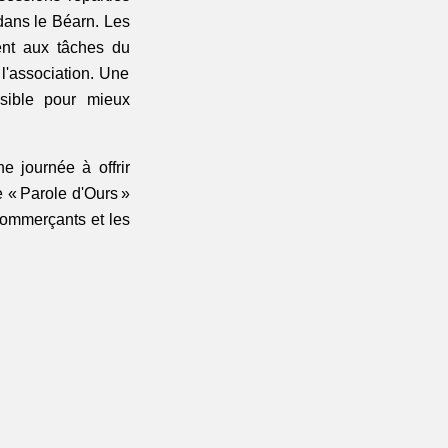
ans le Béarn. Les 
nt aux tâches du 
quotidien et bénéficient d'un encadrement solide assuré par une spécialiste de l'association. Une 
ble pour mieux 
e journée à offrir 
 « Parole d'Ours » 
commerçants et les 