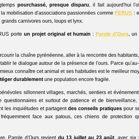
ngtemps 
pourchassé, presque disparu
, il fait aujourd'hui l'
à la mobilisation d'associations passionnées comme 
FERUS
 : 
s grands carnivores ours, loups et lynx.
RUS porte
 un projet original et humain
 : 
Parole d'Ours
, un
rcourir la chaîne pyrénéenne, aller à la rencontre des habitants,
tablir le dialogue autour de la présence de l'ours. Parce qu'au-
mieux connaître cet animal et ses habitudes est le meilleur moy
téger durablement
 une population encore fragile.
énévoles sillonnent villages, marchés, sentiers et événements 
 questionnaires et surtout de patience et de bienveillance, 
t les inquiétudes et partagent 
des conseils pratiques
 pour s
fréquemment face aux patous, ces chiens de protection qui 
e, Parole d'Ours revient 
du 13 juillet au 23 août
, avec six 