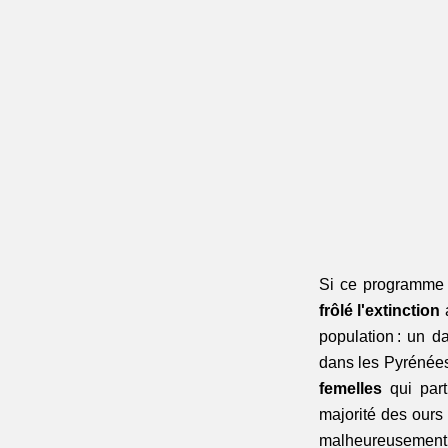
Si ce programme e
frôlé l'extinction
 
population : un d
dans les Pyrénées
femelles
 qui par
majorité des ours
malheureusement