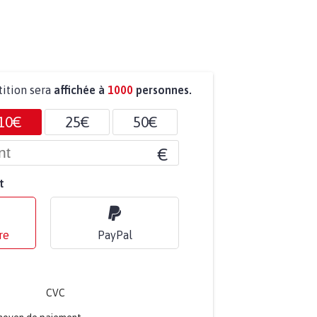
tition sera
affichée à
1000
personnes.
10€
25€
50€
€
t
re
PayPal
CVC