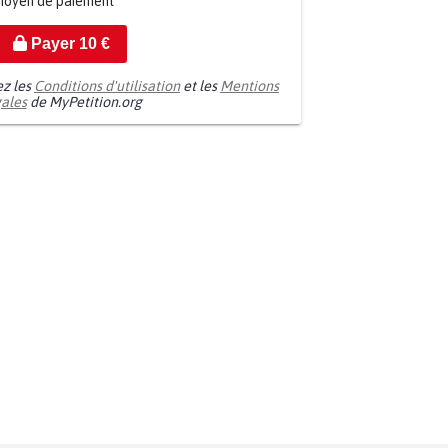
moyen de paiement
Payer
10
€
ez les
Conditions d'utilisation
et les
Mentions
gales
de MyPetition.org