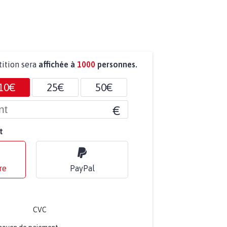
tition sera
affichée à
1000
personnes.
10€
25€
50€
€
t
re
PayPal
CVC