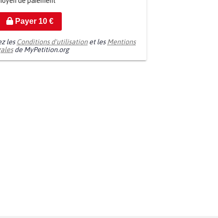
moyen de paiement
Payer
10
€
ez les
Conditions d'utilisation
et les
Mentions
gales
de MyPetition.org