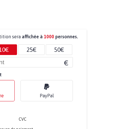
tition sera
affichée à
1000
personnes.
10€
25€
50€
€
t
re
PayPal
CVC