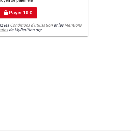
moyen de paiement
Payer
10
€
ez les
Conditions d'utilisation
et les
Mentions
gales
de MyPetition.org