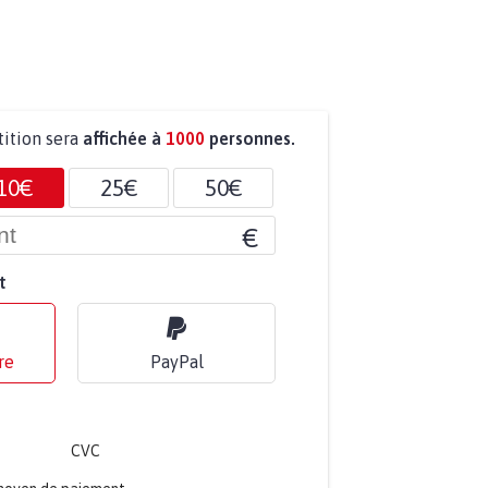
tition sera
affichée à
1000
personnes.
10€
25€
50€
€
t
re
PayPal
CVC