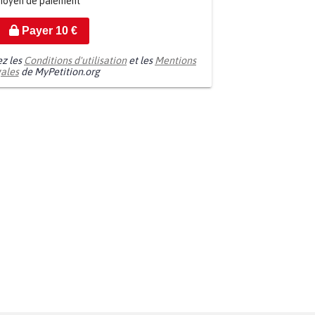
moyen de paiement
Payer
10
€
ez les
Conditions d'utilisation
et les
Mentions
gales
de MyPetition.org