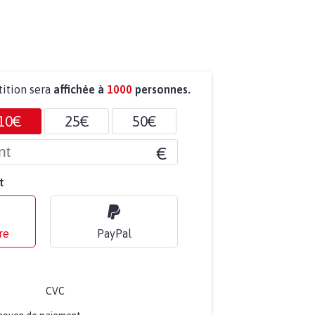
tition sera
affichée à
1000
personnes.
10€
25€
50€
€
t
re
PayPal
CVC