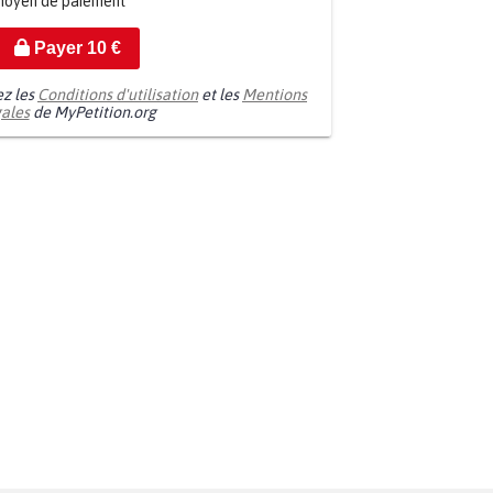
moyen de paiement
Payer
10
€
ez les
Conditions d'utilisation
et les
Mentions
gales
de MyPetition.org