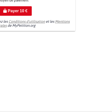
moyen de paiement
Payer
10
€
ez les
Conditions d'utilisation
et les
Mentions
gales
de MyPetition.org