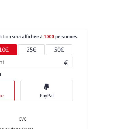
tition sera
affichée à
1000
personnes.
10€
25€
50€
€
t
re
PayPal
CVC