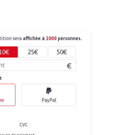
tition sera
affichée à
1000
personnes.
10€
25€
50€
€
t
re
PayPal
CVC