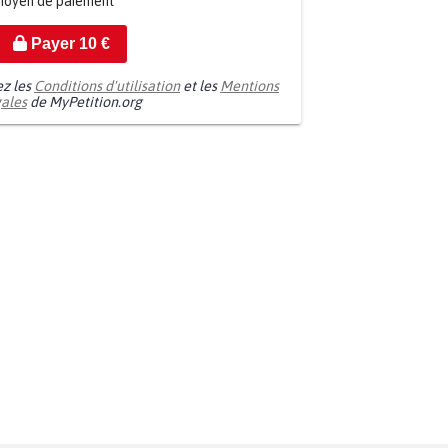
moyen de paiement
Payer
10
€
ez les
Conditions d'utilisation
et les
Mentions
gales
de MyPetition.org