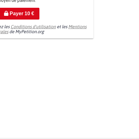
moyen de paiement
Payer
10
€
ez les
Conditions d'utilisation
et les
Mentions
gales
de MyPetition.org