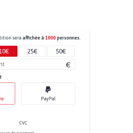
tition sera
affichée à
1000
personnes.
10€
25€
50€
€
t
re
PayPal
CVC