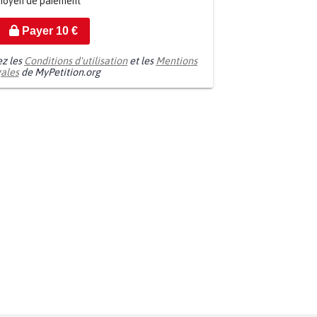
moyen de paiement
Payer
10
€
ez les
Conditions d'utilisation
et les
Mentions
gales
de MyPetition.org