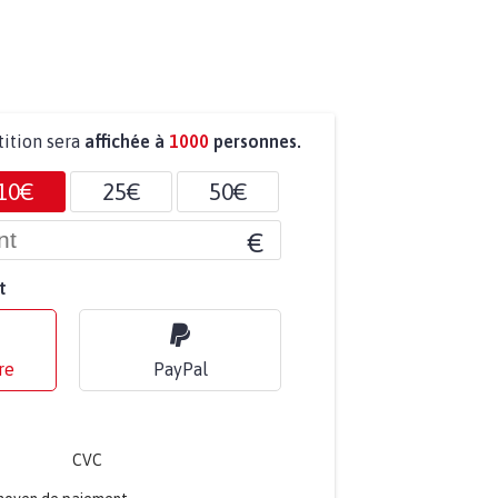
tition sera
affichée à
1000
personnes.
10€
25€
50€
€
t
re
PayPal
CVC