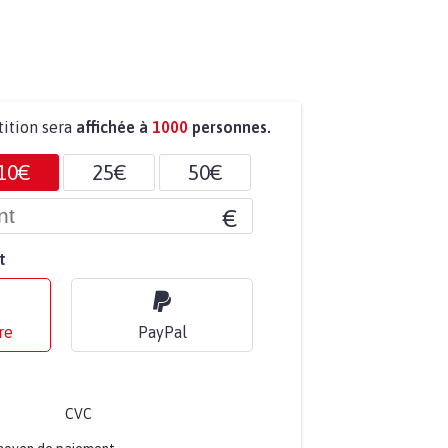
tition sera
affichée à
1000
personnes.
10€
25€
50€
€
t
re
PayPal
CVC