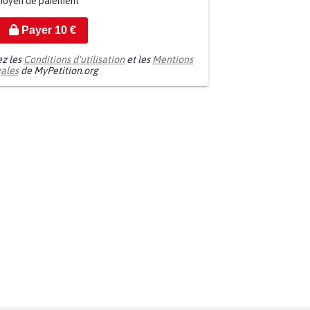
moyen de paiement
Payer
10
€
ez les
Conditions d'utilisation
et les
Mentions
gales
de MyPetition.org