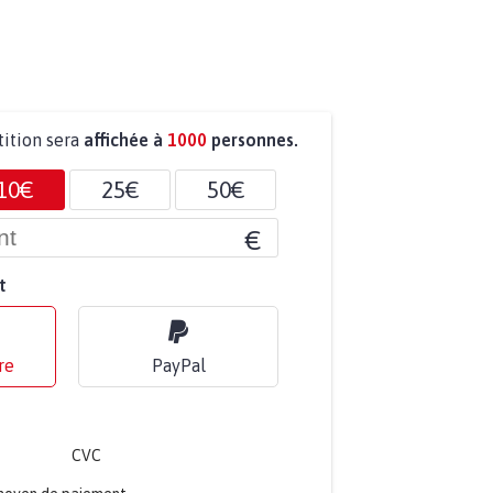
tition sera
affichée à
1000
personnes.
10€
25€
50€
€
t
re
PayPal
CVC