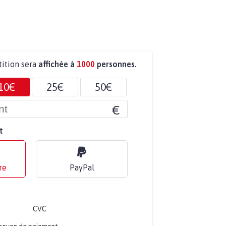
tition sera
affichée à
1000
personnes.
10€
25€
50€
€
t
re
PayPal
CVC