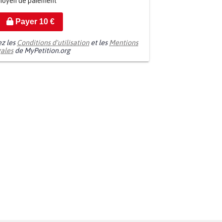
moyen de paiement
Payer
10
€
ez les
Conditions d'utilisation
et les
Mentions
gales
de MyPetition.org