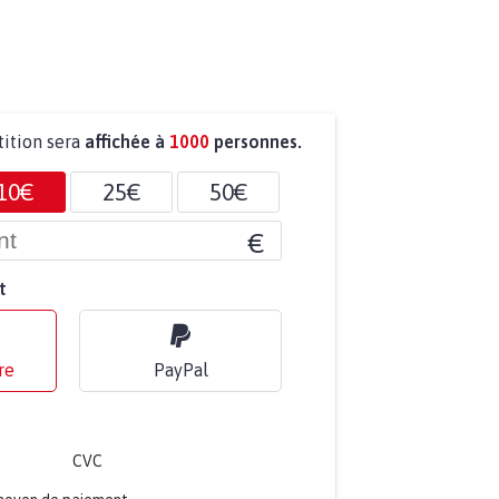
tition sera
affichée à
1000
personnes.
10€
25€
50€
€
t
re
PayPal
CVC