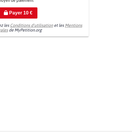
moyen de paiement
Payer
10
€
ez les
Conditions d'utilisation
et les
Mentions
gales
de MyPetition.org