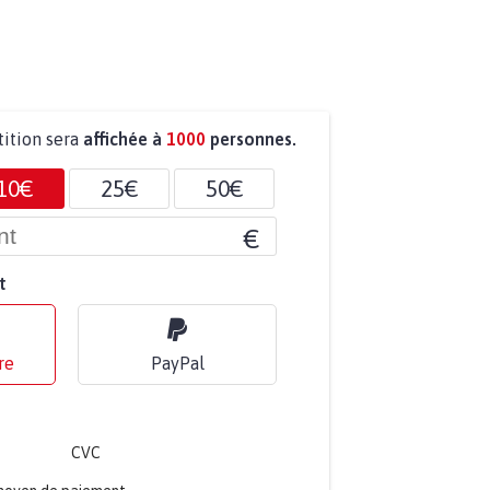
tition sera
affichée à
1000
personnes.
10€
25€
50€
€
t
re
PayPal
CVC