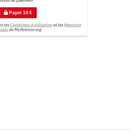
moyen de paiement
Payer
10
€
ez les
Conditions d'utilisation
et les
Mentions
gales
de MyPetition.org