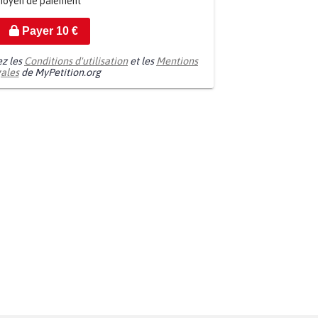
moyen de paiement
Payer
10
€
ez les
Conditions d'utilisation
et les
Mentions
gales
de MyPetition.org