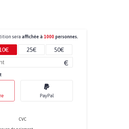
tition sera
affichée à
1000
personnes.
10€
25€
50€
€
t
re
PayPal
CVC