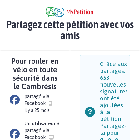
Usagers C
à partagé
via
Il y a 25 mois
Partagez cette pétition avec vos
Usagers C
à partagé
amis
via
Il y a 25 mois
Usagers C
à
Pour rouler en
partagé via
Grâce aux
vélo en toute
Facebook
partages,
sécurité dans
Il y a 25 mois
653
nouvelles
le Cambrésis
Adrien M
à
signatures
partagé via
ont été
Facebook
ajoutées
Il y a 25 mois
à la
pétition.
Un utilisateur
à
Partagez-
partagé via
la pour
Facebook
qu’elle