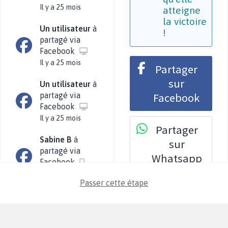
Il y a 25 mois
atteigne
la victoire
Un utilisateur
à
!
partagé via
Facebook
Il y a 25 mois
Partager
sur
Un utilisateur
à
partagé via
Facebook
Facebook
Il y a 25 mois
Partager
Sabine B
à
sur
partagé via
Whatsapp
Facebook
Il y a 25 mois
Passer cette étape
Tweeter à
Usagers C
à
vos
partagé via le
abonnés
partage du