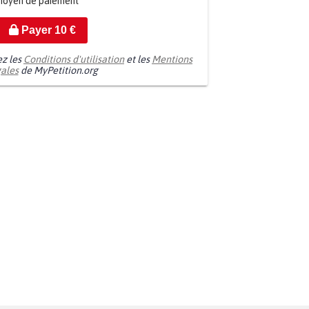
moyen de paiement
Payer
10
€
ez les
Conditions d'utilisation
et les
Mentions
gales
de MyPetition.org