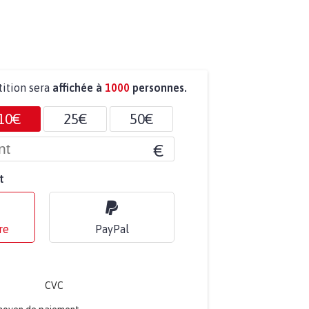
tition sera
affichée à
1000
personnes.
10€
25€
50€
€
t
re
PayPal
CVC